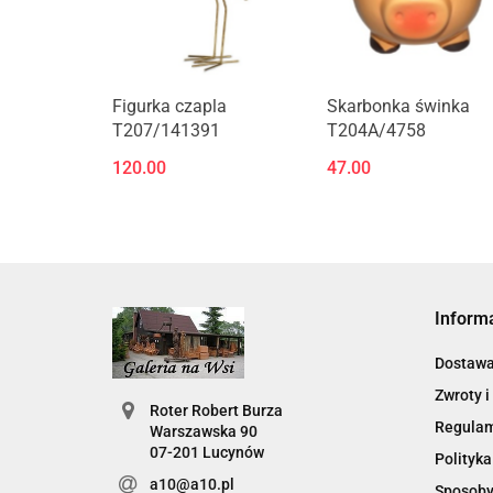
Figurka czapla
Skarbonka świnka
T207/141391
T204A/4758
120.00
47.00
Inform
Dostaw
Zwroty i
Roter Robert Burza
Regula
Warszawska 90
07-201 Lucynów
Polityka
a10@a10.pl
Sposoby