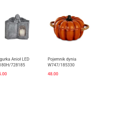
igurka Anioł LED
Pojemnik dynia
180H/728185
W747/185330
5.00
48.00