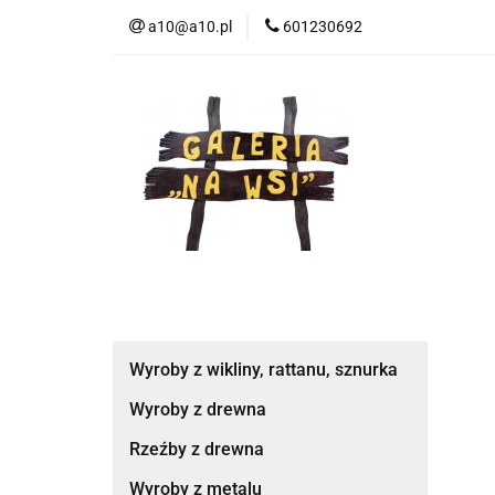
a10@a10.pl
601230692
Wszystkie kategorie
Nowoś
Wyroby z wikliny, rattanu, sznurka
Wyroby z drewna
Rzeźby z drewna
Wyroby z metalu