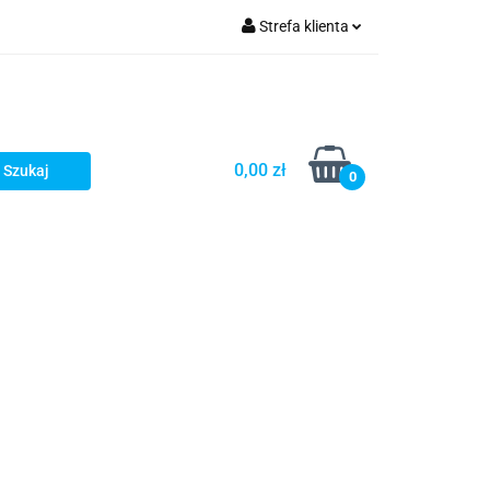
Strefa klienta
Zaloguj się
Zarejestruj się
Dodaj zgłoszenie
0,00 zł
0