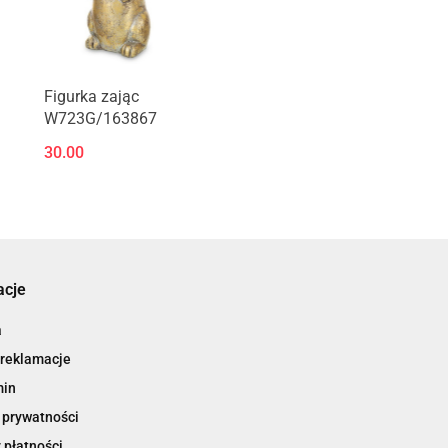
Figurka zając
W723G/163867
30.00
acje
a
 reklamacje
min
 prywatności
 płatności