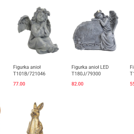
Figurka anioł
Figurka anioł LED
F
T101B/721046
T180J/79300
T
77.00
82.00
5