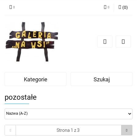
(
0
)
Zaloguj się
Zarejestruj się
Dodaj zgłoszenie
Kategorie
Szukaj
pozostałe