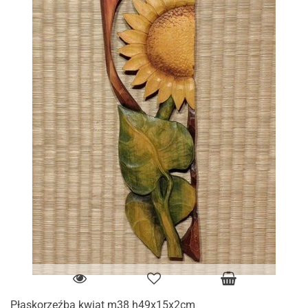
Płaskorzeźba kwiat m38 h49x15x2cm