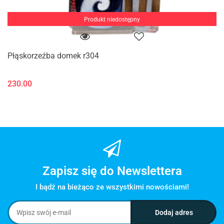
Produkt niedostępny
Płąskorzeźba domek r304
230.00
Zapisz się do Newslettera
I bądź na bieżąco ze wszystkimi nowościami!