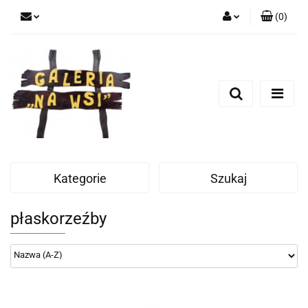
(
0
)
Zaloguj się
Zarejestruj się
Dodaj zgłoszenie
Kategorie
Szukaj
płaskorzeźby