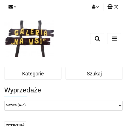
(
0
)
Zaloguj się
Zarejestruj się
Dodaj zgłoszenie
Kategorie
Szukaj
Wyprzedaże
WYPRZEDAŻ