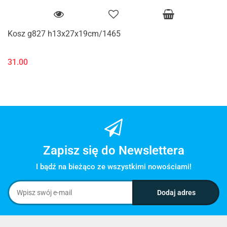
Kosz g827 h13x27x19cm/1465
31.00
Zapisz się do Newslettera
I bądź na bieżąco ze wszystkimi nowościami!