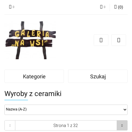
(
0
)
Zaloguj się
Zarejestruj się
Dodaj zgłoszenie
Kategorie
Szukaj
Wyroby z ceramiki