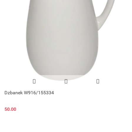
Dzbanek W916/155334
50.00