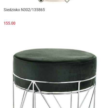
Siedzisko N302/135865
155.00