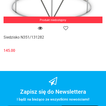
Produkt niedostępny
Siedzisko N351/131282
145.00
Zapisz się do Newslettera
I bądź na bieżąco ze wszystkimi nowościami!