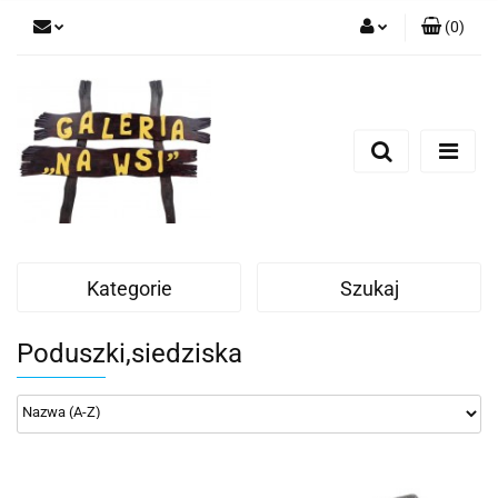
(
0
)
Zaloguj się
Zarejestruj się
Dodaj zgłoszenie
Kategorie
Szukaj
Poduszki,siedziska