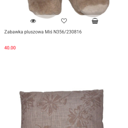
Zabawka pluszowa Miś N356/230816
40.00