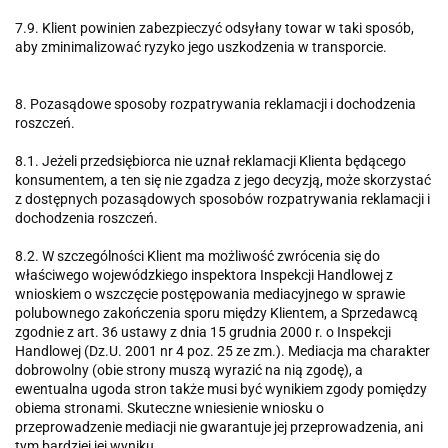
7.9. Klient powinien zabezpieczyć odsyłany towar w taki sposób,
aby zminimalizować ryzyko jego uszkodzenia w transporcie.
8. Pozasądowe sposoby rozpatrywania reklamacji i dochodzenia
roszczeń.
8.1. Jeżeli przedsiębiorca nie uznał reklamacji Klienta będącego
konsumentem, a ten się nie zgadza z jego decyzją, może skorzystać
z dostępnych pozasądowych sposobów rozpatrywania reklamacji i
dochodzenia roszczeń.
8.2. W szczególności Klient ma możliwość zwrócenia się do
właściwego wojewódzkiego inspektora Inspekcji Handlowej z
wnioskiem o wszczęcie postępowania mediacyjnego w sprawie
polubownego zakończenia sporu między Klientem, a Sprzedawcą
zgodnie z art. 36 ustawy z dnia 15 grudnia 2000 r. o Inspekcji
Handlowej (Dz.U. 2001 nr 4 poz. 25 ze zm.). Mediacja ma charakter
dobrowolny (obie strony muszą wyrazić na nią zgodę), a
ewentualna ugoda stron także musi być wynikiem zgody pomiędzy
obiema stronami. Skuteczne wniesienie wniosku o
przeprowadzenie mediacji nie gwarantuje jej przeprowadzenia, ani
tym bardziej jej wyniku.