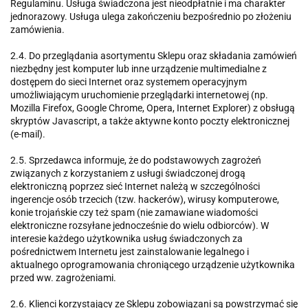
Regulaminu. Usługa świadczona jest nieodpłatnie i ma charakter
jednorazowy. Usługa ulega zakończeniu bezpośrednio po złożeniu
zamówienia.
2.4. Do przeglądania asortymentu Sklepu oraz składania zamówień
niezbędny jest komputer lub inne urządzenie multimedialne z
dostępem do sieci Internet oraz systemem operacyjnym
umożliwiającym uruchomienie przeglądarki internetowej (np.
Mozilla Firefox, Google Chrome, Opera, Internet Explorer) z obsługą
skryptów Javascript, a także aktywne konto poczty elektronicznej
(e-mail).
2.5. Sprzedawca informuje, że do podstawowych zagrożeń
związanych z korzystaniem z usługi świadczonej drogą
elektroniczną poprzez sieć Internet należą w szczególności
ingerencje osób trzecich (tzw. hackerów), wirusy komputerowe,
konie trojańskie czy też spam (nie zamawiane wiadomości
elektroniczne rozsyłane jednocześnie do wielu odbiorców). W
interesie każdego użytkownika usług świadczonych za
pośrednictwem Internetu jest zainstalowanie legalnego i
aktualnego oprogramowania chroniącego urządzenie użytkownika
przed ww. zagrożeniami.
2.6. Klienci korzystający ze Sklepu zobowiązani są powstrzymać się