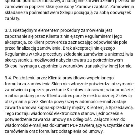
sposobu płatności i dostawy, a następnie zatwierdzenie i przesłanie
zamówienia poprzez kliknięcie ikony "Zamów i zapłać". Zamówienia
składane za pośrednictwem Sklepu pociągają za sobą obowiązek
zapłaty.
3.3. Niezbędnym elementem procedury zamówienia jest
zapoznanie się przez Klienta z niniejszym Regulaminem i jego
akceptacja, co Klient potwierdza zaznaczając odpowiednie pole
przed finalizacją zamówienia. Brak akceptacji niniejszego
Regulaminu w toku procedury składania zamówienia uniemożliwia
skorzystanie z możliwości nabycia towaru za pośrednictwem
Sklepu i wymaga uzgodnienia warunków transakcji w innej formie.
3.4. Po złożeniu przez Klienta prawidłowo wypełnionego
formularza zamówienia Sklep niezwłocznie potwierdza otrzymanie
zamówienia poprzez przesłanie Klientowi stosownej wiadomości e-
mail na podany przez Klienta adres poczty elektronicznej. Z chwilą
otrzymania przez Klienta powyższej wiadomości e-mail zostaje
zawarta umowa kupna-sprzedaży między Klientem, a Sprzedawcą.
Tego rodzaju wiadomość elektroniczna stanowi jednocześnie
potwierdzenie zawarcia umowy na odległość. Załącznikiem do
wiadomości e-mail jest dokument PDF zawierający wszystkie dane
zamówienia oraz formularz odstąpienia od umowy.