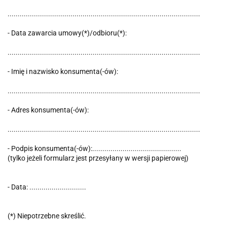
...............................................................................................
- Data zawarcia umowy(*)/odbioru(*):
...............................................................................................
- Imię i nazwisko konsumenta(-ów):
...............................................................................................
- Adres konsumenta(-ów):
...............................................................................................
- Podpis konsumenta(-ów):............................................
(tylko jeżeli formularz jest przesyłany w wersji papierowej)
- Data: ............................
(*) Niepotrzebne skreślić.