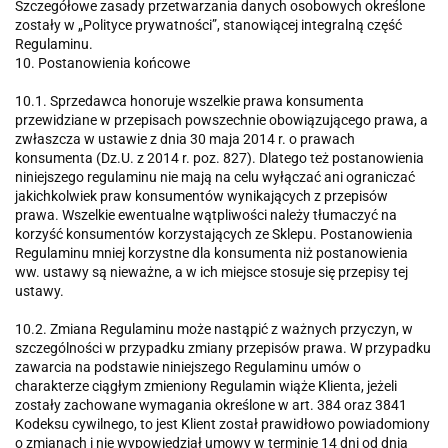
Szczegółowe zasady przetwarzania danych osobowych określone
zostały w „Polityce prywatności”, stanowiącej integralną część
Regulaminu.
10. Postanowienia końcowe
10.1. Sprzedawca honoruje wszelkie prawa konsumenta
przewidziane w przepisach powszechnie obowiązującego prawa, a
zwłaszcza w ustawie z dnia 30 maja 2014 r. o prawach
konsumenta (Dz.U. z 2014 r. poz. 827). Dlatego też postanowienia
niniejszego regulaminu nie mają na celu wyłączać ani ograniczać
jakichkolwiek praw konsumentów wynikających z przepisów
prawa. Wszelkie ewentualne wątpliwości należy tłumaczyć na
korzyść konsumentów korzystających ze Sklepu. Postanowienia
Regulaminu mniej korzystne dla konsumenta niż postanowienia
ww. ustawy są nieważne, a w ich miejsce stosuje się przepisy tej
ustawy.
10.2. Zmiana Regulaminu może nastąpić z ważnych przyczyn, w
szczególności w przypadku zmiany przepisów prawa. W przypadku
zawarcia na podstawie niniejszego Regulaminu umów o
charakterze ciągłym zmieniony Regulamin wiąże Klienta, jeżeli
zostały zachowane wymagania określone w art. 384 oraz 3841
Kodeksu cywilnego, to jest Klient został prawidłowo powiadomiony
o zmianach i nie wypowiedział umowy w terminie 14 dni od dnia