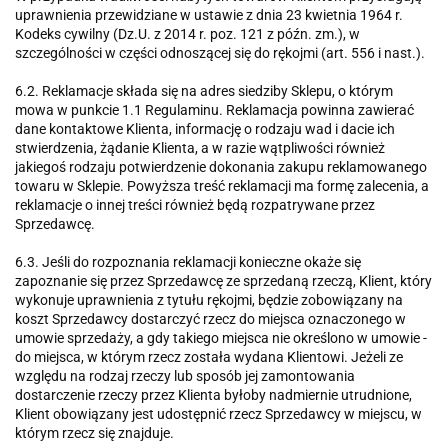
uprawnienia przewidziane w ustawie z dnia 23 kwietnia 1964 r.
Kodeks cywilny (Dz.U. z 2014 r. poz. 121 z późn. zm.), w
szczególności w części odnoszącej się do rękojmi (art. 556 i nast.).
6.2. Reklamacje składa się na adres siedziby Sklepu, o którym
mowa w punkcie 1.1 Regulaminu. Reklamacja powinna zawierać
dane kontaktowe Klienta, informację o rodzaju wad i dacie ich
stwierdzenia, żądanie Klienta, a w razie wątpliwości również
jakiegoś rodzaju potwierdzenie dokonania zakupu reklamowanego
towaru w Sklepie. Powyższa treść reklamacji ma formę zalecenia, a
reklamacje o innej treści również będą rozpatrywane przez
Sprzedawcę.
6.3. Jeśli do rozpoznania reklamacji konieczne okaże się
zapoznanie się przez Sprzedawcę ze sprzedaną rzeczą, Klient, który
wykonuje uprawnienia z tytułu rękojmi, będzie zobowiązany na
koszt Sprzedawcy dostarczyć rzecz do miejsca oznaczonego w
umowie sprzedaży, a gdy takiego miejsca nie określono w umowie -
do miejsca, w którym rzecz została wydana Klientowi. Jeżeli ze
względu na rodzaj rzeczy lub sposób jej zamontowania
dostarczenie rzeczy przez Klienta byłoby nadmiernie utrudnione,
Klient obowiązany jest udostępnić rzecz Sprzedawcy w miejscu, w
którym rzecz się znajduje.