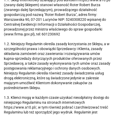
1.1. Sklep internetowy działający pod adresem https://www.a10.pl/
(zwany dalej Sklepem) stanowi własność Roter Robert Burza
(zwanego dalej Sprzedającym), prowadzącego działalność
gospodarczą pod nazwą "Roter Robert Burza", adres firmy:
Warszawska 90, 07-201 Lucynów NIP: 5240308220 wpisanej do
Centralnej Ewidencji i Informacji o Działalności Gospodarczej,
prowadzonej przez ministra właściwego do spraw gospodarki
(www.firma.gov.pl), tel: 601230692
1.2. Niniejszy Regulamin określa zasady korzystania ze Sklepu, a w
szczególności prawa i obowiązki Sprzedawcy i Klienta, zasady
składania zamówień oraz zawierania i rozwiązywania umów
kupna-sprzedaży dotyczących produktów oferowanych przez
Sprzedawcę, a także zasady wykonywania tych umów oraz zasady
postępowania reklamacyjnego i ochrony danych osobowych.
Niniejszy Regulamin określa również zasady świadczenia usług
drogą elektroniczną, które są świadczone jedynie w zakresie
mającym umożliwić Klientom dokonywanie zakupów za
pośrednictwem Sklepu.
1.3. Klienci mogą w każdym czasie uzyskać nieodpłatny dostęp do
niniejszego Regulaminu na stronach internetowych
https://www.a10.pl/, w tym również pobrać i zarchiwizować treść
Regulaminu lub też sporządzić jego wydruk. Regulamin jest