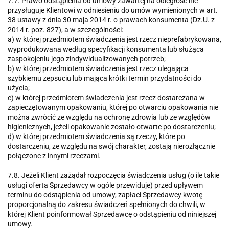
7.7. Prawo odstąpienia od umowy zawartej na odległość nie
przysługuje Klientowi w odniesieniu do umów wymienionych w art.
38 ustawy z dnia 30 maja 2014 r. o prawach konsumenta (Dz.U. z
2014 r. poz. 827), a w szczególności:
a) w której przedmiotem świadczenia jest rzecz nieprefabrykowana,
wyprodukowana według specyfikacji konsumenta lub służąca
zaspokojeniu jego zindywidualizowanych potrzeb;
b) w której przedmiotem świadczenia jest rzecz ulegająca
szybkiemu zepsuciu lub mająca krótki termin przydatności do
użycia;
c) w której przedmiotem świadczenia jest rzecz dostarczana w
zapieczętowanym opakowaniu, której po otwarciu opakowania nie
można zwrócić ze względu na ochronę zdrowia lub ze względów
higienicznych, jeżeli opakowanie zostało otwarte po dostarczeniu;
d) w której przedmiotem świadczenia są rzeczy, które po
dostarczeniu, ze względu na swój charakter, zostają nierozłącznie
połączone z innymi rzeczami.
7.8. Jeżeli Klient zażądał rozpoczęcia świadczenia usług (o ile takie
usługi oferta Sprzedawcy w ogóle przewiduje) przed upływem
terminu do odstąpienia od umowy, zapłaci Sprzedawcy kwotę
proporcjonalną do zakresu świadczeń spełnionych do chwili, w
której Klient poinformował Sprzedawcę o odstąpieniu od niniejszej
umowy.