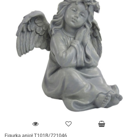
Figurka anioł T101B/721046