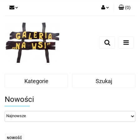
(
0
)
Zaloguj się
Zarejestruj się
Dodaj zgłoszenie
Kategorie
Szukaj
Nowości
NOWOŚĆ