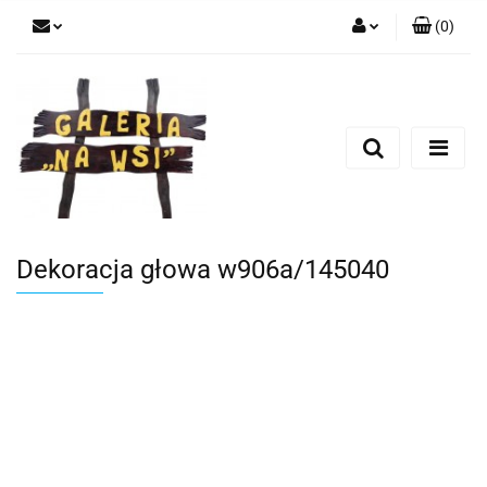
(
0
)
Zaloguj się
Zarejestruj się
Dodaj zgłoszenie
Dekoracja głowa w906a/145040