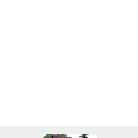
Skarbonka krowa w700b/4475
22.00