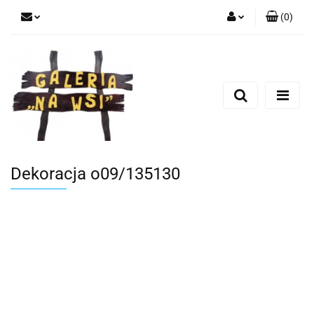
(
0
)
Zaloguj się
Zarejestruj się
Dodaj zgłoszenie
Dekoracja o09/135130