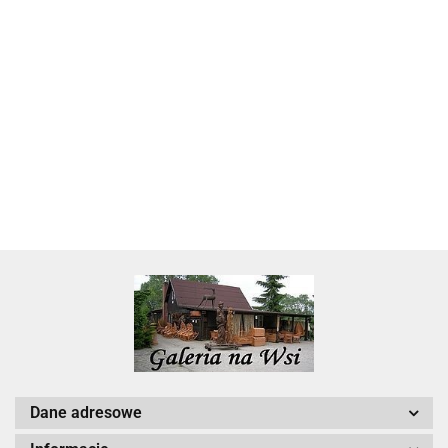
Skarbonka krowa w700b/4475
22.00
Dane adresowe