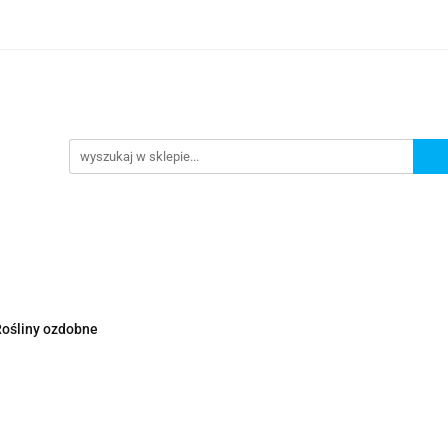
Nowości
Wyprzedaże
Polecamy
ci
Wyprzedaże
Polecamy
ośliny ozdobne