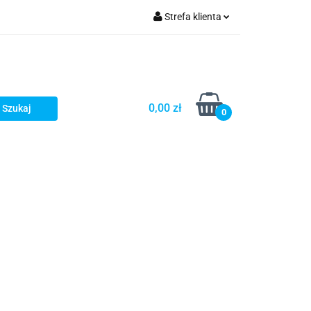
Strefa klienta
Zaloguj się
Zarejestruj się
Dodaj zgłoszenie
0,00 zł
0