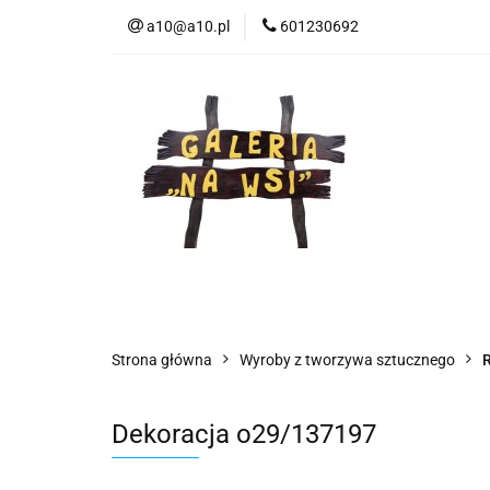
a10@a10.pl
601230692
Wszystkie kategorie
Nowoś
Strona główna
Wyroby z tworzywa sztucznego
R
Dekoracja o29/137197