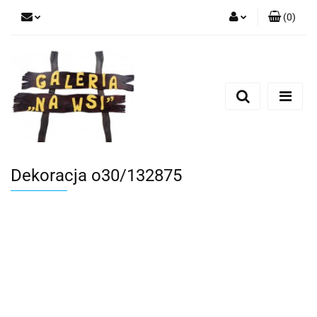
(
0
)
Zaloguj się
Zarejestruj się
Dodaj zgłoszenie
Dekoracja o30/132875