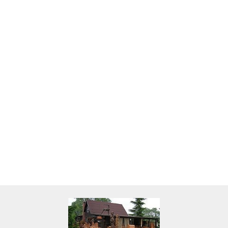
Skarbonka krowa w700b/4475
22.00