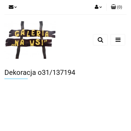
(
0
)
Zaloguj się
Zarejestruj się
Dodaj zgłoszenie
Dekoracja o31/137194