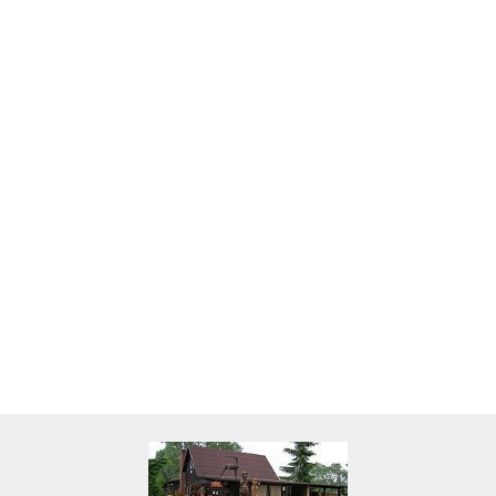
Skarbonka krowa w700b/4475
22.00