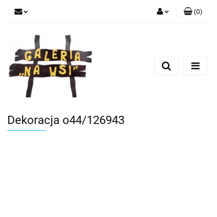
(
0
)
Zaloguj się
Zarejestruj się
Dodaj zgłoszenie
Dekoracja o44/126943