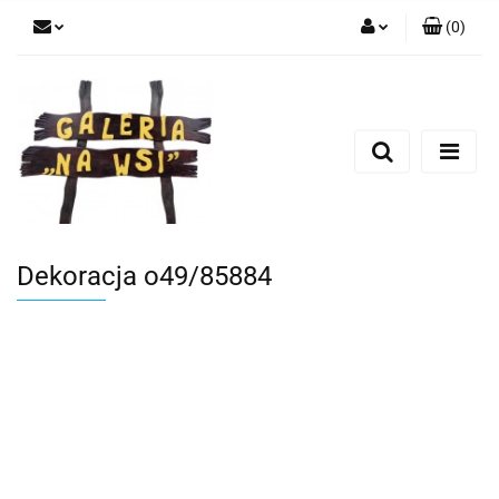
(
0
)
Zaloguj się
Zarejestruj się
Dodaj zgłoszenie
Dekoracja o49/85884