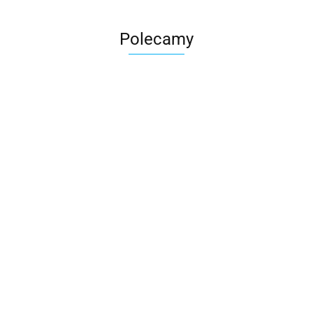
Polecamy
Skarbonka krowa w700b/4475