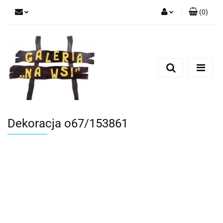
(
0
)
Zaloguj się
Zarejestruj się
Dodaj zgłoszenie
Dekoracja o67/153861