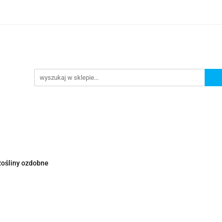
Nowości
Wyprzedaże
Polecamy
ci
Wyprzedaże
Polecamy
ośliny ozdobne