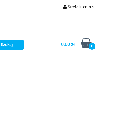
Strefa klienta
Zaloguj się
Zarejestruj się
Dodaj zgłoszenie
0,00 zł
0