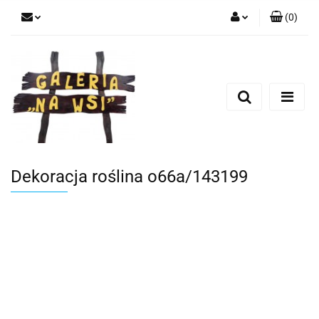
(
0
)
Zaloguj się
Zarejestruj się
Dodaj zgłoszenie
Dekoracja roślina o66a/143199