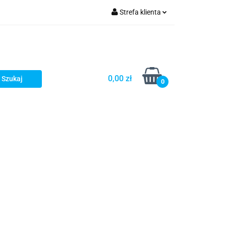
Strefa klienta
Zaloguj się
Zarejestruj się
Dodaj zgłoszenie
0,00 zł
0