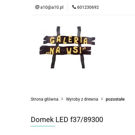
a10@a10.pl
601230692
Wszystkie kategorie
Nowoś
Strona główna
Wyroby z drewna
pozostałe
Domek LED f37/89300