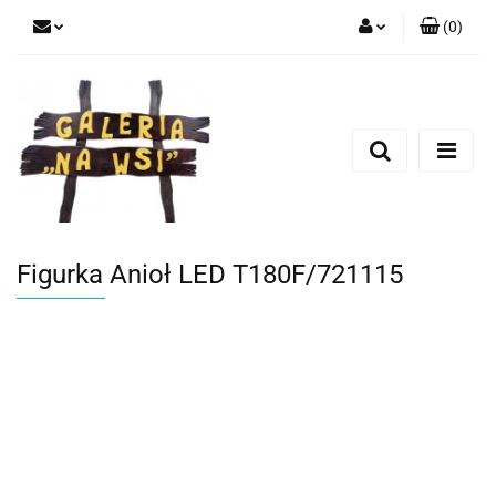
(
0
)
Zaloguj się
Zarejestruj się
Dodaj zgłoszenie
Figurka Anioł LED T180F/721115