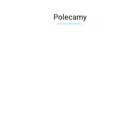
Polecamy
Skarbonka krowa w700b/4475