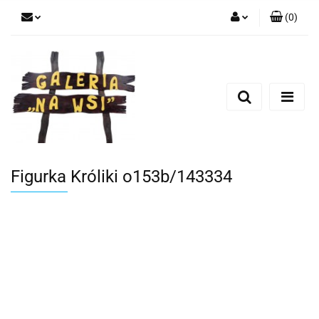
(
0
)
Zaloguj się
Zarejestruj się
Dodaj zgłoszenie
Figurka Króliki o153b/143334