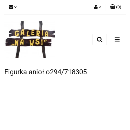
(
0
)
Zaloguj się
Zarejestruj się
Dodaj zgłoszenie
Figurka anioł o294/718305