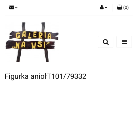
(
0
)
Zaloguj się
Zarejestruj się
Dodaj zgłoszenie
Figurka aniołT101/79332