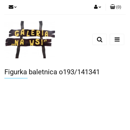
(
0
)
Zaloguj się
Zarejestruj się
Dodaj zgłoszenie
Figurka baletnica o193/141341