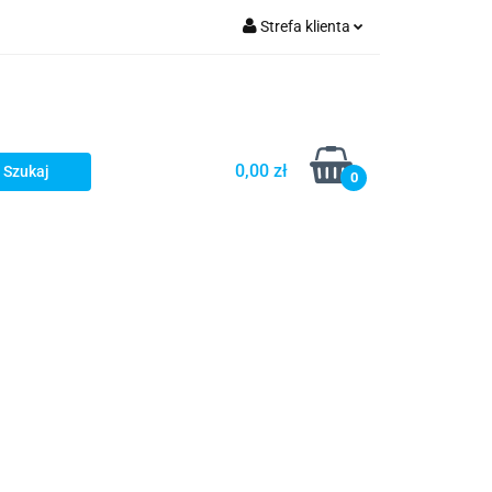
Strefa klienta
Zaloguj się
Zarejestruj się
Dodaj zgłoszenie
0,00 zł
0