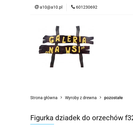
a10@a10.pl
601230692
Wszystkie kategorie
Nowoś
Strona główna
Wyroby z drewna
pozostałe
Figurka dziadek do orzechów f