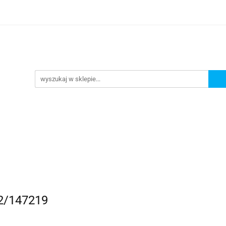
Nowości
Wyprzedaże
Polecamy
ci
Wyprzedaże
Polecamy
32/147219