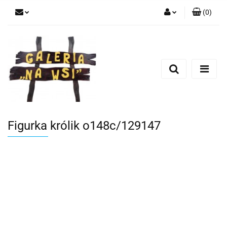
(
0
)
Zaloguj się
Zarejestruj się
Dodaj zgłoszenie
Figurka królik o148c/129147