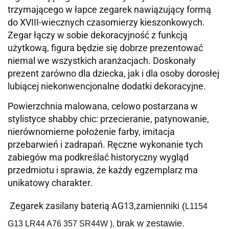
trzymającego w łapce zegarek nawiązujący formą
do XVIII-wiecznych czasomierzy kieszonkowych.
Zegar łączy w sobie dekoracyjność z funkcją
użytkową, figura będzie się dobrze prezentować
niemal we wszystkich aranżacjach. Doskonały
prezent zarówno dla dziecka, jak i dla osoby dorosłej
lubiącej niekonwencjonalne dodatki dekoracyjne.
Powierzchnia malowana, celowo postarzana w
stylistyce shabby chic: przecieranie, patynowanie,
nierównomierne położenie farby, imitacja
przebarwień i zadrapań. Ręczne wykonanie tych
zabiegów ma podkreślać historyczny wygląd
przedmiotu i sprawia, że każdy egzemplarz ma
unikatowy charakter.
Zegarek zasilany baterią AG13,
zamienniki (
L1154
brak w zestawie.
G13 LR44 A76 357 SR44W
),