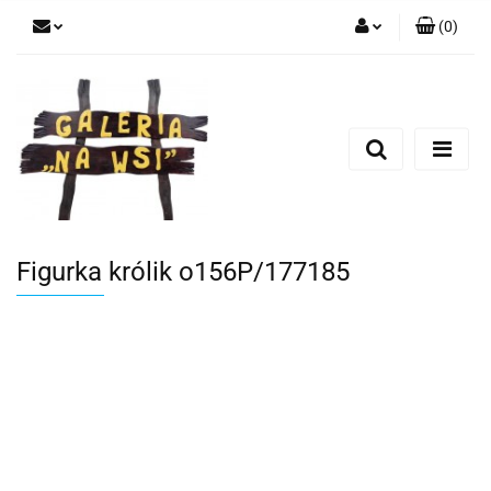
(
0
)
Zaloguj się
Zarejestruj się
Dodaj zgłoszenie
Figurka królik o156P/177185