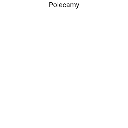
Polecamy
Skarbonka krowa w700b/4475
22.00