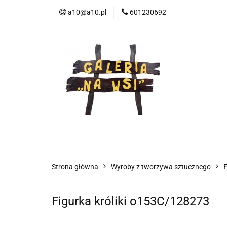
a10@a10.pl
601230692
Wszystkie kategorie
Nowoś
Strona główna
Wyroby z tworzywa sztucznego
F
Figurka króliki o153C/128273