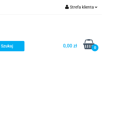
Strefa klienta
Zaloguj się
Zarejestruj się
Dodaj zgłoszenie
0,00 zł
0