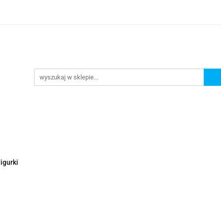
Nowości
Wyprzedaże
Polecamy
ci
Wyprzedaże
Polecamy
igurki