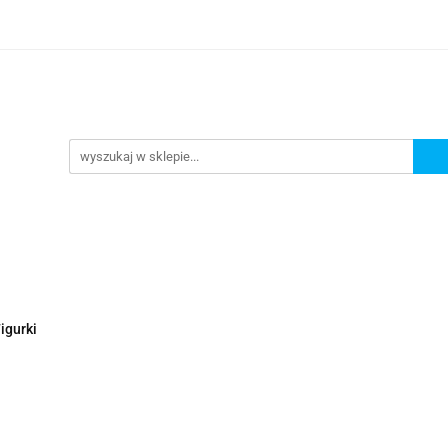
Nowości
Wyprzedaże
Polecamy
ci
Wyprzedaże
Polecamy
igurki