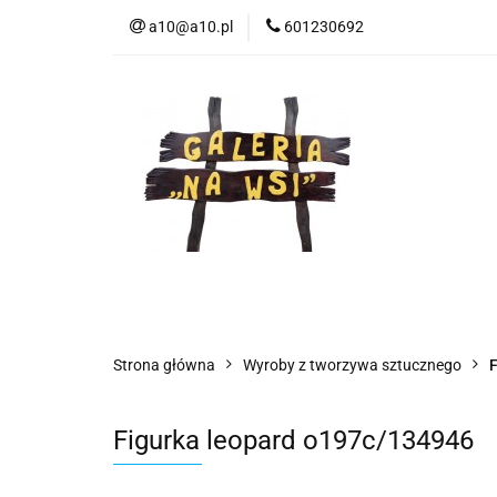
a10@a10.pl
601230692
Wszystkie kategorie
Nowoś
Strona główna
Wyroby z tworzywa sztucznego
F
Figurka leopard o197c/134946