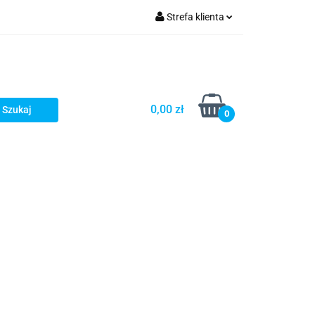
Strefa klienta
Zaloguj się
Zarejestruj się
Dodaj zgłoszenie
0,00 zł
0