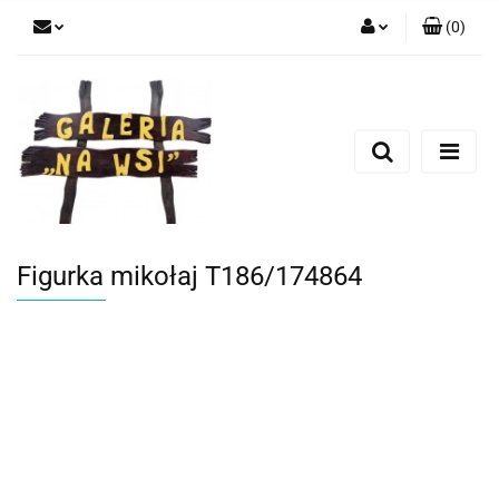
(
0
)
Zaloguj się
Zarejestruj się
Dodaj zgłoszenie
Figurka mikołaj T186/174864