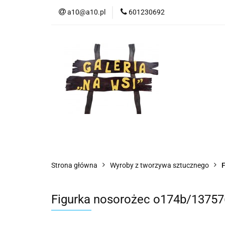
a10@a10.pl
601230692
Wszystkie kategorie
Nowoś
Strona główna
Wyroby z tworzywa sztucznego
F
Figurka nosorożec o174b/13757