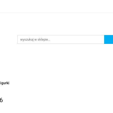
Nowości
Wyprzedaże
Polecamy
ci
Wyprzedaże
Polecamy
igurki
6