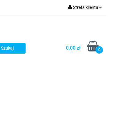
Strefa klienta
Zaloguj się
Zarejestruj się
Dodaj zgłoszenie
0,00 zł
0