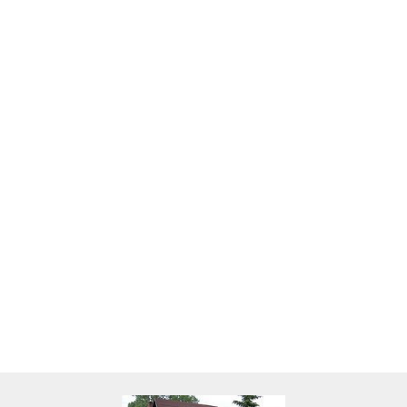
Skarbonka krowa w700b/4475
22.00