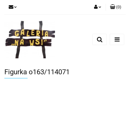
(
0
)
Zaloguj się
Zarejestruj się
Dodaj zgłoszenie
Figurka o163/114071