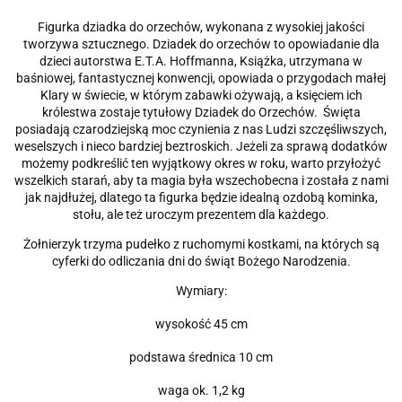
Figurka dziadka do orzechów, wykonana z wysokiej jakości
tworzywa sztucznego. Dziadek do orzechów to opowiadanie dla
dzieci autorstwa E.T.A. Hoffmanna, Książka, utrzymana w
baśniowej, fantastycznej konwencji, opowiada o przygodach małej
Klary w świecie, w którym zabawki ożywają, a księciem ich
królestwa zostaje tytułowy Dziadek do Orzechów. Święta
posiadają czarodziejską moc czynienia z nas Ludzi szczęśliwszych,
weselszych i nieco bardziej beztroskich. Jeżeli za sprawą dodatków
możemy podkreślić ten wyjątkowy okres w roku, warto przyłożyć
wszelkich starań, aby ta magia była wszechobecna i została z nami
jak najdłużej, dlatego ta figurka będzie idealną ozdobą kominka,
stołu, ale też uroczym prezentem dla każdego.
Żołnierzyk trzyma pudełko z ruchomymi kostkami, na których są
cyferki do odliczania dni do świąt Bożego Narodzenia.
Wymiary:
wysokość 45 cm
podstawa średnica 10 cm
waga ok. 1,2 kg