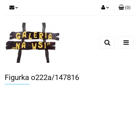
(
0
)
Zaloguj się
Zarejestruj się
Dodaj zgłoszenie
Figurka o222a/147816