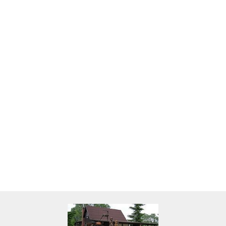
Skarbonka krowa w700b/4475
22.00