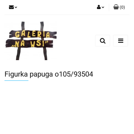
(
0
)
Zaloguj się
Zarejestruj się
Dodaj zgłoszenie
Figurka papuga o105/93504