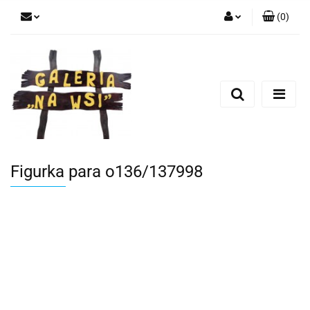
(
0
)
Zaloguj się
Zarejestruj się
Dodaj zgłoszenie
Figurka para o136/137998