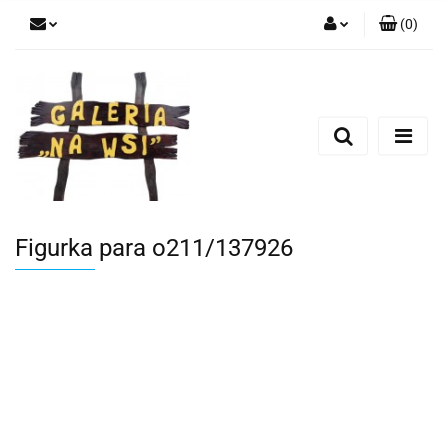
(
0
)
Zaloguj się
Zarejestruj się
Dodaj zgłoszenie
Figurka para o211/137926