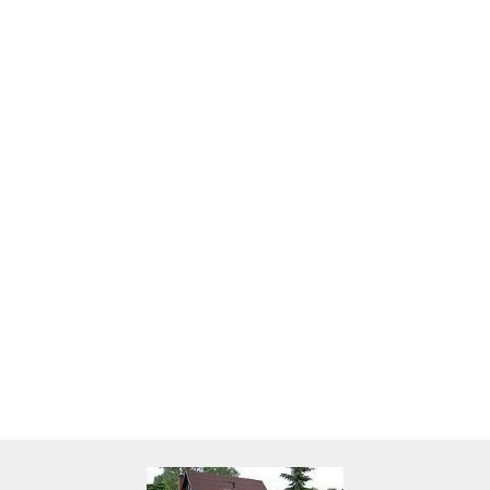
Skarbonka krowa w700b/4475
22.00