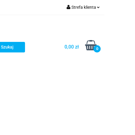
Strefa klienta
Zaloguj się
Zarejestruj się
Dodaj zgłoszenie
0,00 zł
0