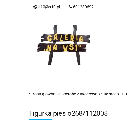
a10@a10.pl
601230692
Wszystkie kategorie
Nowoś
Strona główna
Wyroby z tworzywa sztucznego
F
Figurka pies o268/112008