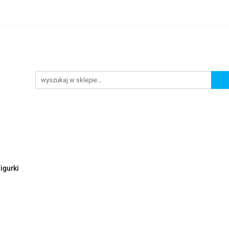
Nowości
Wyprzedaże
Polecamy
ci
Wyprzedaże
Polecamy
igurki