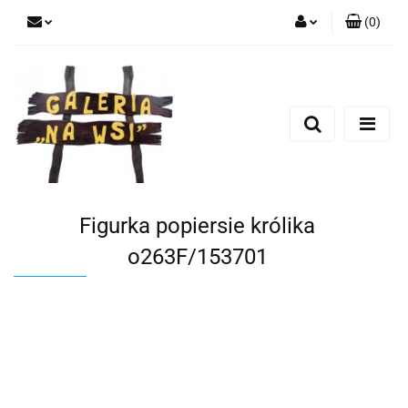
(
0
)
Zaloguj się
Zarejestruj się
Dodaj zgłoszenie
Figurka popiersie królika
o263F/153701