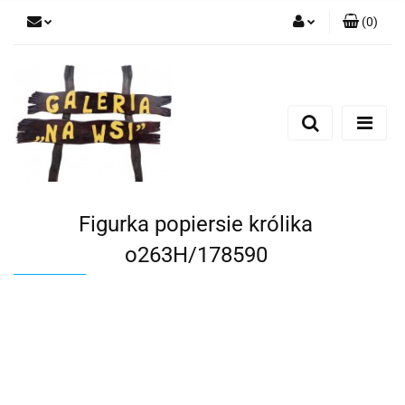
(
0
)
Zaloguj się
Zarejestruj się
Dodaj zgłoszenie
Figurka popiersie królika
o263H/178590