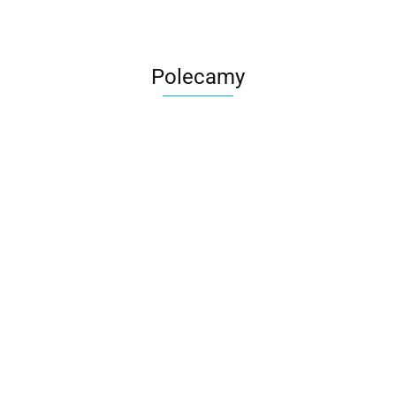
Polecamy
Skarbonka krowa w700b/4475