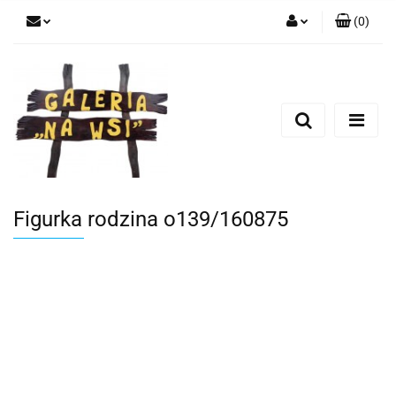
(
0
)
Zaloguj się
Zarejestruj się
Dodaj zgłoszenie
Figurka rodzina o139/160875