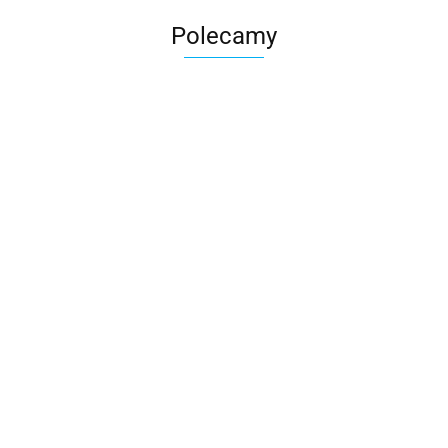
Polecamy
Skarbonka krowa w700b/4475
22.00