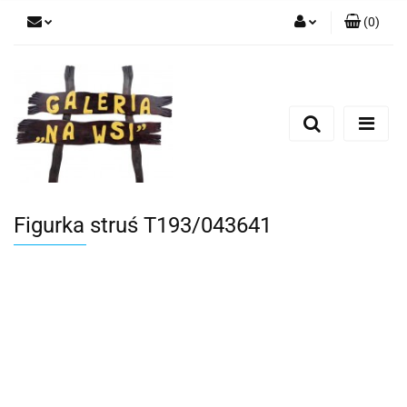
(
0
)
Zaloguj się
Zarejestruj się
Dodaj zgłoszenie
Figurka struś T193/043641