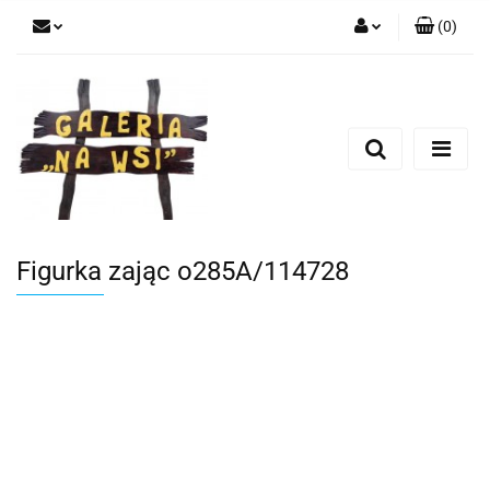
(
0
)
Zaloguj się
Zarejestruj się
Dodaj zgłoszenie
Figurka zając o285A/114728