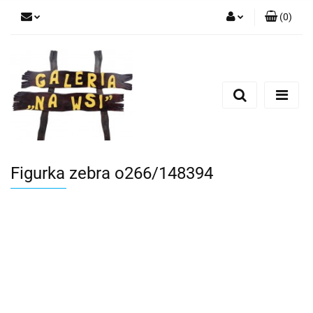
(
0
)
Zaloguj się
Zarejestruj się
Dodaj zgłoszenie
Figurka zebra o266/148394