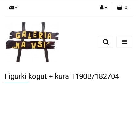
(
0
)
Zaloguj się
Zarejestruj się
Dodaj zgłoszenie
Figurki kogut + kura T190B/182704