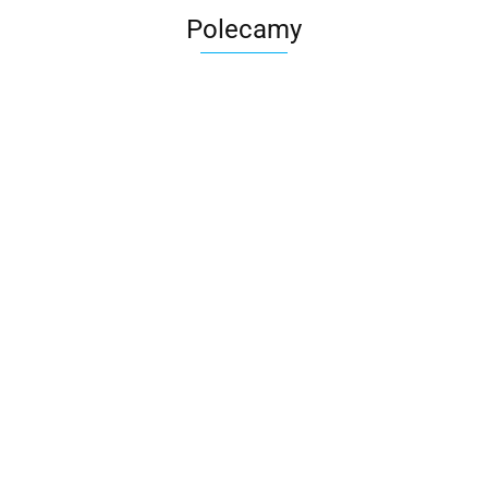
Polecamy
Skarbonka krowa w700b/4475
22.00