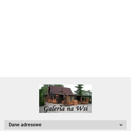
Skarbonka krowa w700b/4475
22.00
Dane adresowe