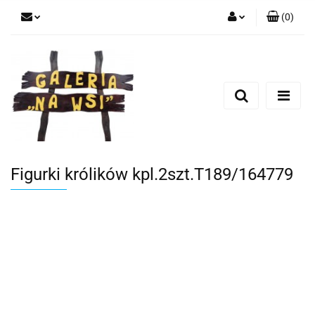
(
0
)
Zaloguj się
Zarejestruj się
Dodaj zgłoszenie
Figurki królików kpl.2szt.T189/164779