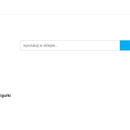
Nowości
Wyprzedaże
Polecamy
ci
Wyprzedaże
Polecamy
igurki