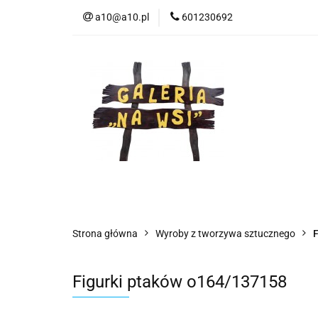
a10@a10.pl
601230692
Wszystkie kategorie
Nowoś
Strona główna
Wyroby z tworzywa sztucznego
F
Figurki ptaków o164/137158