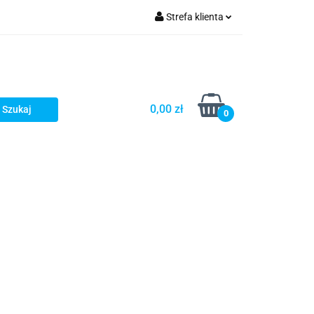
Strefa klienta
Zaloguj się
Zarejestruj się
Dodaj zgłoszenie
0,00 zł
0