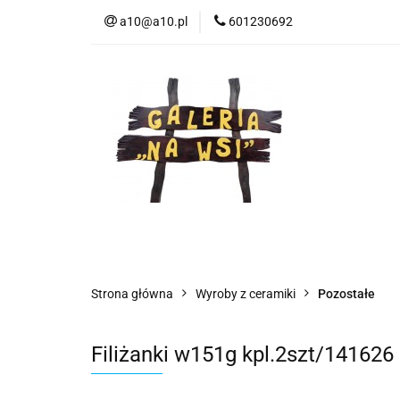
a10@a10.pl
601230692
Wszystkie kategorie
Nowoś
Strona główna
Wyroby z ceramiki
Pozostałe
Filiżanki w151g kpl.2szt/141626