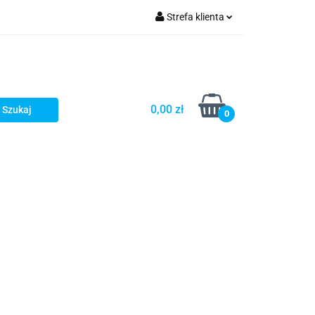
Strefa klienta
Zaloguj się
Zarejestruj się
Dodaj zgłoszenie
0,00 zł
0