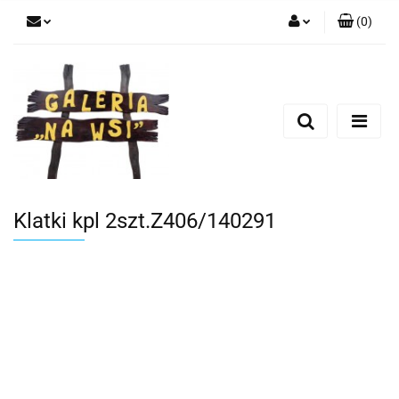
(
0
)
Zaloguj się
Zarejestruj się
Dodaj zgłoszenie
Klatki kpl 2szt.Z406/140291