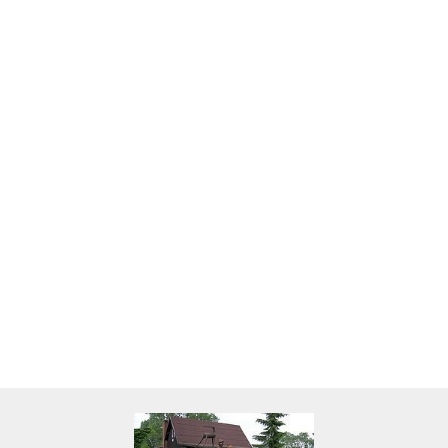
Skarbonka krowa w700b/4475
22.00