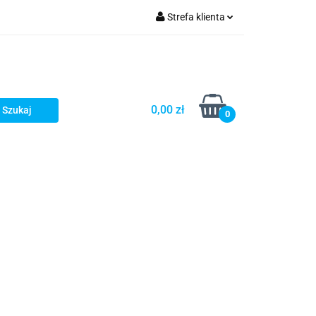
Strefa klienta
Zaloguj się
Zarejestruj się
Dodaj zgłoszenie
0,00 zł
0