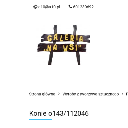
a10@a10.pl
601230692
Wszystkie kategorie
Nowoś
Strona główna
Wyroby z tworzywa sztucznego
F
Konie o143/112046