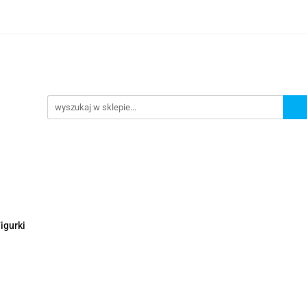
Nowości
Wyprzedaże
Polecamy
ci
Wyprzedaże
Polecamy
igurki