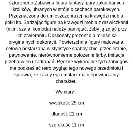
sztucznego.
Zabawna figura fantasy, pary zakochanych
królików, ubranych w stróje o cechach barokowych.
Przeznaczona do umieszczenia jej na krawędzi mebla,
półki itp. Sadzając figurę na krawędzi mebla z drzwiczkami
(m.in. szafa, komoda) należy pamiętać, żeby ją zdjąć przy
ich otwieraniu. Doskonały prezent dla miłośnika
oryginalnych dekoracji. Powierzchnia figury malowana,
celowo postarzana w stylistyce shabby chic: przecieranie,
patynowanie, nierównomierne położenie farby, imitacja
przebarwień i zadrapań. Ręczne wykonanie tych zabiegów
ma podkreślać retro wygląd tego nowego przedmiotu i
sprawia, że każdy egzemplarz ma niepowtarzalny
charakter.
Wymiary :
wysokość 25 cm
długość 21 cm
szerokośc 11 cm