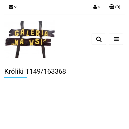
(
0
)
Zaloguj się
Zarejestruj się
Dodaj zgłoszenie
Króliki T149/163368